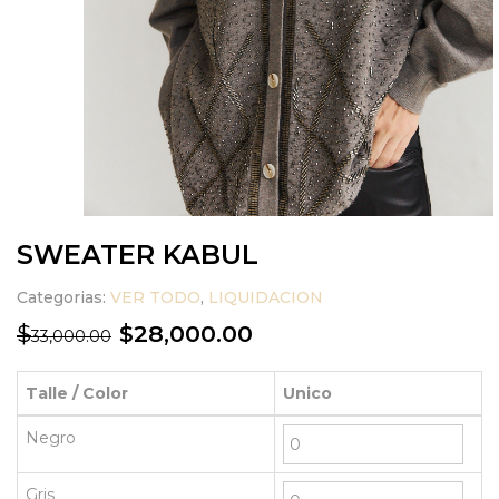
SWEATER KABUL
Categorias:
VER TODO
,
LIQUIDACION
28,000.00
$
$
33,000.00
Talle / Color
Unico
Negro
Gris