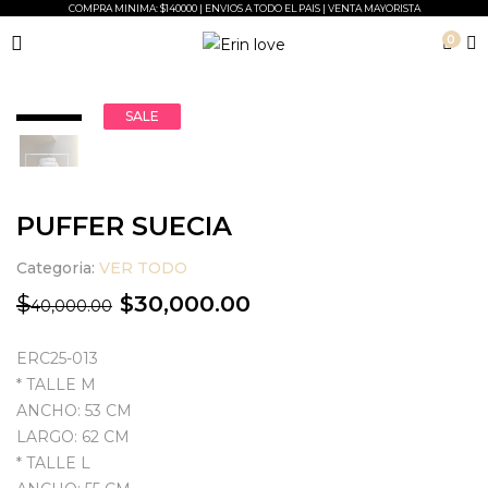
COMPRA MINIMA: $140000 | ENVIOS A TODO EL PAIS | VENTA MAYORISTA
0
SALE
PUFFER SUECIA
Categoria:
VER TODO
30,000.00
$
$
40,000.00
ERC25-013
* TALLE M
ANCHO: 53 CM
LARGO: 62 CM
* TALLE L