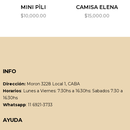
MINI PÌLI
CAMISA ELENA
$
10,000.00
$
15,000.00
INFO
Dirección:
Moron 3228 Local 1, CABA
Horarios
: Lunes a Viernes: 7:30hs a 16:30hs: Sabados 7:30 a
16:30hs
Whatsapp
: 11 6921-3733
AYUDA