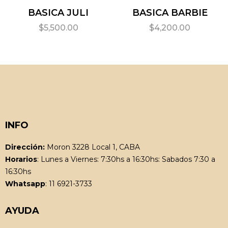
BASICA JULI
BASICA BARBIE
$
5,500.00
$
4,200.00
INFO
Dirección:
Moron 3228 Local 1, CABA
Horarios
: Lunes a Viernes: 7:30hs a 16:30hs: Sabados 7:30 a
16:30hs
Whatsapp
: 11 6921-3733
AYUDA