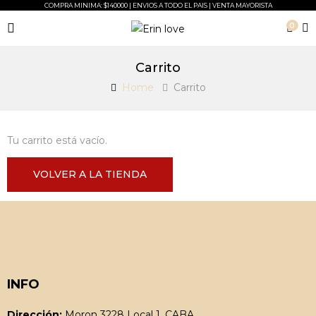
COMPRA MINIMA: $140000 | ENVIOS A TODO EL PAIS | VENTA MAYORISTA
0
Carrito
Home
Carrito
Tu carrito está vacío.
VOLVER A LA TIENDA
INFO
Dirección:
Moron 3228 Local 1, CABA